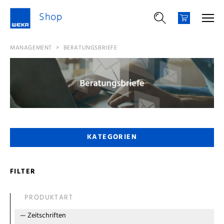
Shop
MANAGEMENT
>
BERATUNGSBRIEFE
KATEGORIEN
FILTER
PRODUKTART
—
Zeitschriften